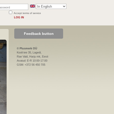
Accept terms of service
LOG IN
Feedback button
© Plusmerk OÜ
Kooli tee 35, Lagedi,
Rae Vald, Harju mk, Eesti
Avatud: E-R 10:00-17:00
GSM: +372 56 450 705