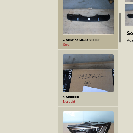
So
3 BMW X5 M50D spoiler
Viga
Sold
4 Amordid
Not sold