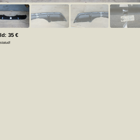
ld:
35
€
statud!