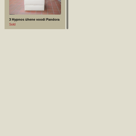
3 Hypnos ühene voodi Pandora
Sold